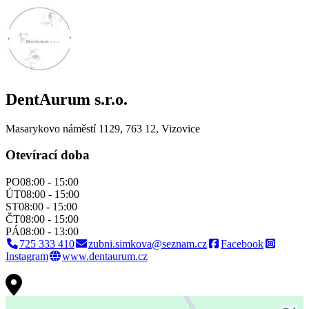
DentAurum s.r.o.
Masarykovo náměstí 1129, 763 12,
Vizovice
Otevírací doba
PO
08:00 - 15:00
ÚT
08:00 - 15:00
ST
08:00 - 15:00
ČT
08:00 - 15:00
PÁ
08:00 - 13:00
725 333 410
zubni.simkova@seznam.cz
Facebook
Instagram
www.dentaurum.cz