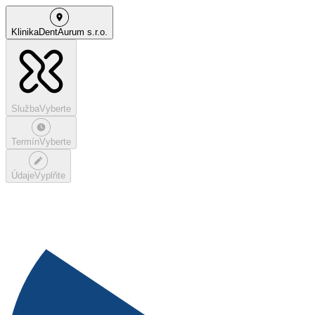
Klinika
DentAurum s.r.o.
Služba
Vyberte
Termín
Vyberte
Údaje
Vyplňte